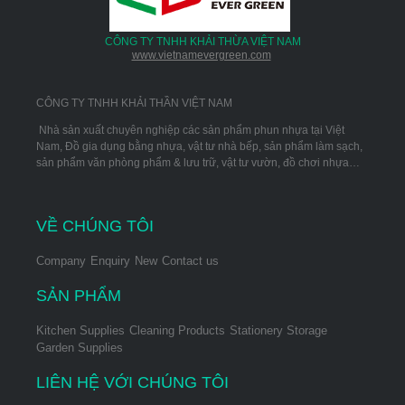
CÔNG TY TNHH KHẢI THỪA VIỆT NAM
www.vietnamevergreen.com
CÔNG TY TNHH KHẢI THẦN VIỆT NAM
Nhà sản xuất chuyên nghiệp các sản phẩm phun nhựa tại Việt
Nam, Đồ gia dụng bằng nhựa, vật tư nhà bếp, sản phẩm làm sạch,
sản phẩm văn phòng phẩm & lưu trữ, vật tư vườn, đồ chơi nhựa…
VỀ CHÚNG TÔI
Company
Enquiry
New
Contact us
SẢN PHẨM
Kitchen Supplies
Cleaning Products
Stationery Storage
Garden Supplies
LIÊN HỆ VỚI CHÚNG TÔI