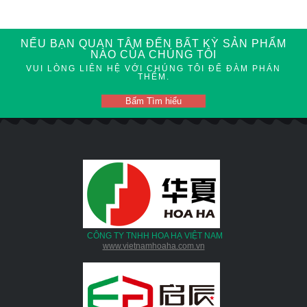
NẾU BẠN QUAN TÂM ĐẾN BẤT KỲ SẢN PHẨM
NÀO CỦA CHÚNG TÔI
VUI LÒNG LIÊN HỆ VỚI CHÚNG TÔI ĐỂ ĐÀM PHÁN
THÊM.
Bấm Tìm hiểu
CÔNG TY TNHH HOA HẠ VIỆT NAM
www.vietnamhoaha.com.vn