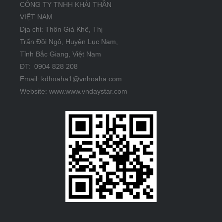
CÔNG TY TNHH KHẢI THẦN
VIỆT NAM
Địa chỉ: Thôn Già Khê, Thị
Trấn Đồi Ngô, Huyện Lục Nam,
Tỉnh Bắc Giang, Việt Nam
ĐT: 0904 828 208
Email: kdhoaha1@vnhoaha.com
Website: www.www.vndaystar.com